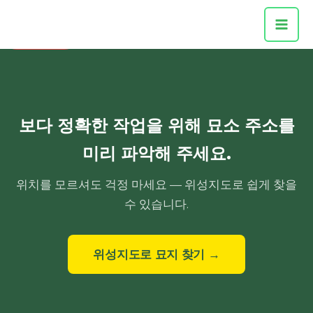
벌초대행
콘
다온그룹
텐
대표전화
츠
로
건
너
뛰
보다 정확한 작업을 위해 묘소 주소를
기
미리 파악해 주세요.
위치를 모르셔도 걱정 마세요 — 위성지도로 쉽게 찾을
수 있습니다.
위성지도로 묘지 찾기 →